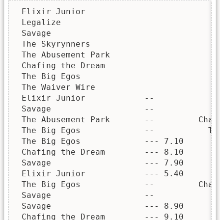
 Elixir Junior

 Legalize

 Savage

 The Skyrynners

 The Abusement Park

 Chafing the Dream

 The Big Egos

 The Waiver Wire

 Elixir Junior            --              
 Savage                   --            Th
 The Abusement Park       --         Chafi
 The Big Egos             --           The
 The Big Egos             --- 7.10

 Chafing the Dream        --- 8.10

 Savage                   --- 7.90

 Elixir Junior            --- 5.40

 The Big Egos             --         Chafi
 Savage                   --             E
 Savage                   --- 8.90

 Chafing the Dream        --- 9.10
