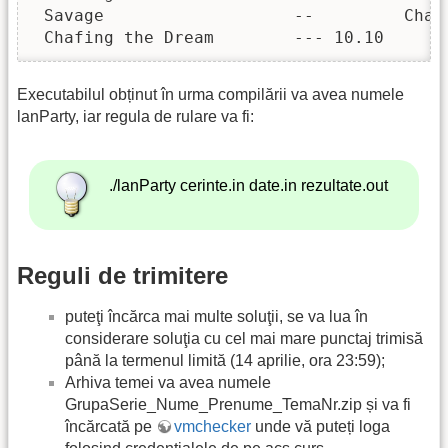
 Savage                   --         Chafi
 Chafing the Dream        --- 10.10
Executabilul obținut în urma compilării va avea numele
lanParty, iar regula de rulare va fi:
./lanParty cerinte.in date.in rezultate.out
Reguli de trimitere
puteţi încărca mai multe soluţii, se va lua în
considerare soluţia cu cel mai mare punctaj trimisă
până la termenul limită (14 aprilie, ora 23:59);
Arhiva temei va avea numele
GrupaSerie_Nume_Prenume_TemaNr.zip și va fi
încărcată pe
vmchecker
unde vă puteți loga