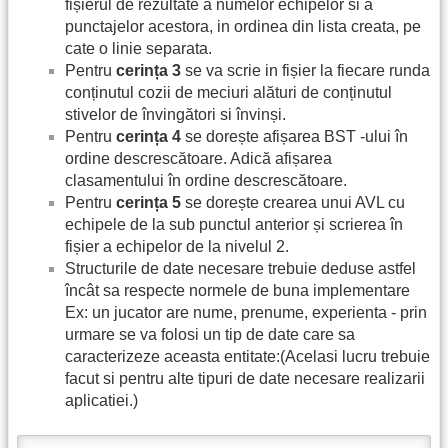
fișierul de rezultate a numelor echipelor si a
punctajelor acestora, in ordinea din lista creata, pe
cate o linie separata.
Pentru
cerința 3
se va scrie in fișier la fiecare runda
conținutul cozii de meciuri alături de conținutul
stivelor de învingători si învinși.
Pentru
cerința 4
se dorește afișarea BST -ului în
ordine descrescătoare. Adică afișarea
clasamentului în ordine descrescătoare.
Pentru
cerința 5
se dorește crearea unui AVL cu
echipele de la sub punctul anterior și scrierea în
fișier a echipelor de la nivelul 2.
Structurile de date necesare trebuie deduse astfel
încât sa respecte normele de buna implementare
Ex: un jucator are nume, prenume, experienta - prin
urmare se va folosi un tip de date care sa
caracterizeze aceasta entitate:(Acelasi lucru trebuie
facut si pentru alte tipuri de date necesare realizarii
aplicatiei.)